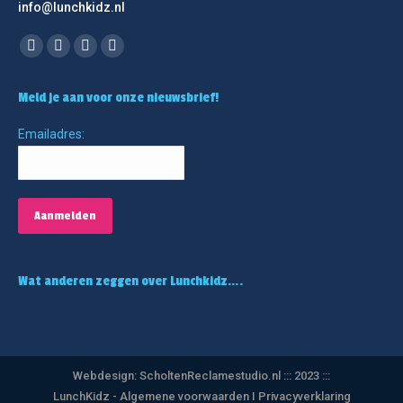
info@lunchkidz.nl
Vind ons op:
Facebook
Linkedin
Instagram
Mail
page
page
page
page
Meld je aan voor onze nieuwsbrief!
opens
opens
opens
opens
in
in
in
in
Emailadres:
new
new
new
new
window
window
window
window
Wat anderen zeggen over Lunchkidz….
Webdesign:
ScholtenReclamestudio.nl
::: 2023 :::
LunchKidz - Algemene voorwaarden
I Privacyverklaring