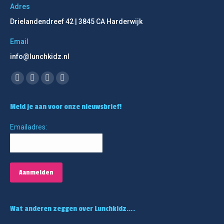
Adres
Drielandendreef 42 | 3845 CA Harderwijk
Email
info@lunchkidz.nl
Vind ons op:
Facebook
Linkedin
Instagram
Mail
page
page
page
page
Meld je aan voor onze nieuwsbrief!
opens
opens
opens
opens
in
in
in
in
Emailadres:
new
new
new
new
window
window
window
window
Wat anderen zeggen over Lunchkidz….